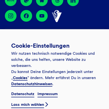
Services
Cookie-Einstellungen
Banking App
Unsere Angebote
Wir nutzen technisch notwendige Cookies und
Service
Girokonto
Über uns
solche, die uns helfen, unsere Website zu
Onlinebanking Login
Mitgliederkonto
verbessern.
Wo wirkt die GLS?
Kundenmagazin Bankspiegel
Du kannst Deine Einstellungen jederzeit unter
Sicheres Banking
Festgeld
Weitersagen
„
Cookies
" ändern. Mehr erfährst Du in unseren
FAQ
Datenschutzhinweisen
.
Sozial-ökologisch seit 1974
Tagesgeldkonto
Veranstaltungen
Kontakt
Datenschutz
Impressum
Finanzieren
Filiale finden
© 2026 GLS Gemeinschaftsbank eG
Newsletter
Investieren
Lass mich wählen
Presse