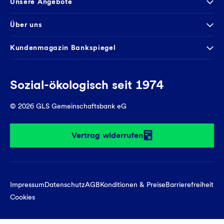
Unsere Angebote
Service
Girokonto
Über uns
Onlinebanking Login
Mitgliederkonto
Wo wirkt die GLS?
Kundenmagazin Bankspiegel
Sicheres Banking
Festgeld
Weitersagen
FAQ
Sozial-ökologisch seit 1974
Tagesgeldkonto
Veranstaltungen
Kontakt
Finanzieren
Filiale finden
© 2026 GLS Gemeinschaftsbank eG
Newsletter
Investieren
Presse
Vertrag widerrufen
GLS Bank Magazin
GLS Bank Anteile
Karriere
English
Impressum
Datenschutz
AGB
Konditionen & Preise
Barrierefreiheit
Cookies