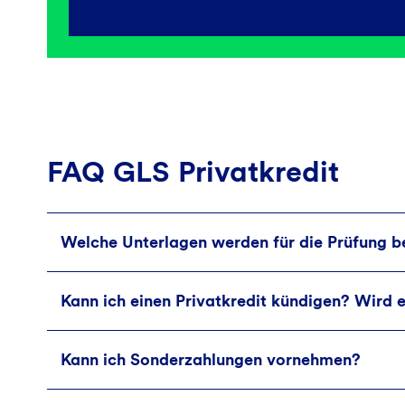
FAQ GLS Privatkredit
Welche Unterlagen werden für die Prüfung b
Kann ich einen Privatkredit kündigen? Wird e
Angebot, Selbstauskunft, Einkommensnachweis
Die notwendigen Dokumente sind auch im Rahm
Kann ich Sonderzahlungen vornehmen?
Ja, einen Privatkredit kannst Du vorzeitig künd