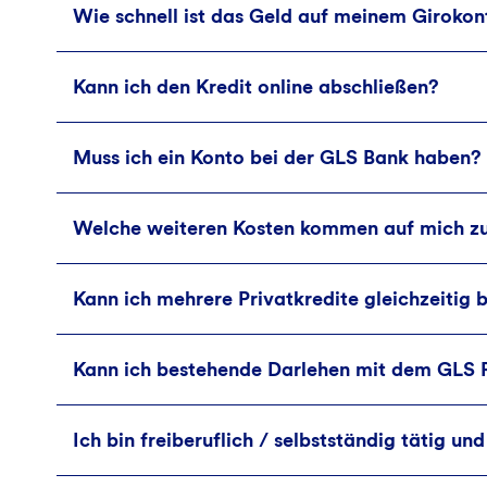
Wie schnell ist das Geld auf meinem Girokon
Ja, es sind bis zu 5 % Sondertilgungen pro Jah
Kann ich den Kredit online abschließen?
Nachdem Du uns die Vertragsunterlagen unters
Muss ich ein Konto bei der GLS Bank haben?
Nein, das ist derzeit noch nicht möglich. Du
Vertrag dann per Post.
Welche weiteren Kosten kommen auf mich z
Es ist keine Pflicht, aber wir freuen uns, we
Kann ich mehrere Privatkredite gleichzeitig
Für die Kreditbearbeitung fallen keine weiter
GLS Beitrag
.
Kann ich bestehende Darlehen mit dem GLS P
Ja, Du kannst auch mehrere Kredite gleichzeit
Ich bin freiberuflich / selbstständig tätig u
Das ist nicht möglich. Unsere Kredite an Priv
Welt dienen.