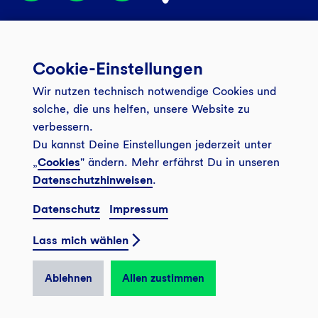
Services
Cookie-Einstellungen
Banking App
Unsere Angebote
Wir nutzen technisch notwendige Cookies und
Service
Girokonto
Über uns
solche, die uns helfen, unsere Website zu
Onlinebanking Login
verbessern.
Mitgliederkonto
Wo wirkt die GLS?
Kundenmagazin Bankspiegel
Du kannst Deine Einstellungen jederzeit unter
Sicheres Banking
Festgeld
„
Cookies
" ändern. Mehr erfährst Du in unseren
Weitersagen
Datenschutzhinweisen
.
FAQ
Sozial-ökologisch seit 1974
Tagesgeldkonto
Veranstaltungen
Datenschutz
Impressum
Kontakt
Finanzieren
Filiale finden
© 2026 GLS Gemeinschaftsbank eG
Newsletter
Lass mich wählen
Investieren
Presse
Vertrag widerrufen
GLS Bank Magazin
GLS Bank Anteile
Karriere
Ablehnen
Allen zustimmen
English