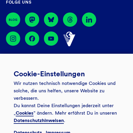
FOLGE UNS
44774 Bochum
BIC: GENODEM1GLS
Services
Cookie-Einstellungen
Banking App
Unsere Angebote
Wir nutzen technisch notwendige Cookies und
Service
Girokonto
Über uns
solche, die uns helfen, unsere Website zu
Onlinebanking Login
verbessern.
Mitgliederkonto
Wo wirkt die GLS?
Kundenmagazin Bankspiegel
Du kannst Deine Einstellungen jederzeit unter
Sicheres Banking
Festgeld
Weitersagen
„
Cookies
" ändern. Mehr erfährst Du in unseren
Datenschutzhinweisen
.
FAQ
Sozial-ökologisch seit 1974
Tagesgeldkonto
Veranstaltungen
Datenschutz
Impressum
Kontakt