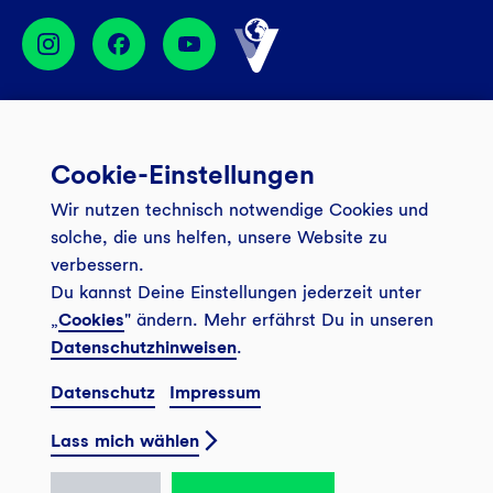
Services
Cookie-Einstellungen
Banking App
Unsere Angebote
Wir nutzen technisch notwendige Cookies und
Service
Girokonto
Über uns
solche, die uns helfen, unsere Website zu
Onlinebanking Login
verbessern.
Mitgliederkonto
Wo wirkt die GLS?
Kundenmagazin Bankspiegel
Du kannst Deine Einstellungen jederzeit unter
Sicheres Banking
Festgeld
Weitersagen
„
Cookies
" ändern. Mehr erfährst Du in unseren
Datenschutzhinweisen
.
FAQ
Sozial-ökologisch seit 1974
Tagesgeldkonto
Veranstaltungen
Datenschutz
Impressum
Kontakt
Finanzieren
Filiale finden
© 2026 GLS Gemeinschaftsbank eG
Newsletter
Lass mich wählen
Investieren
Presse
Vertrag widerrufen
GLS Bank Magazin
GLS Bank Anteile