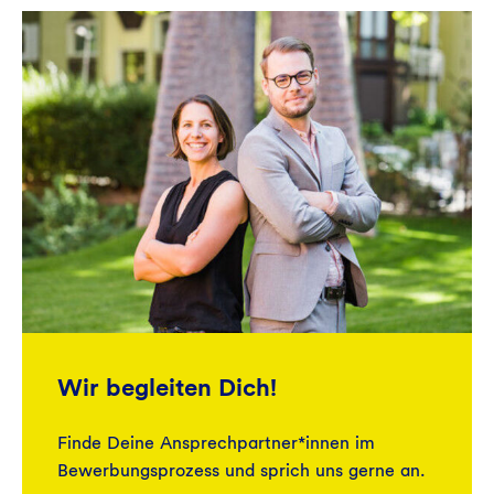
dem unser Geld in Wirkung kommt.
bedürfnisorientierten Angeboten und
individueller Beratung bestmögliche
Unterstützung. Bei uns gibt es u.a. eine
Yogastunde in der Mittagspause, Gymnastik
und Rückenfit am Arbeitsplatz am Standort
Bochum und eine deutschlandweite
Kooperation mit Hansefit.
Wir begleiten Dich!
Finde Deine Ansprechpartner*innen im
Bewerbungsprozess und sprich uns gerne an.