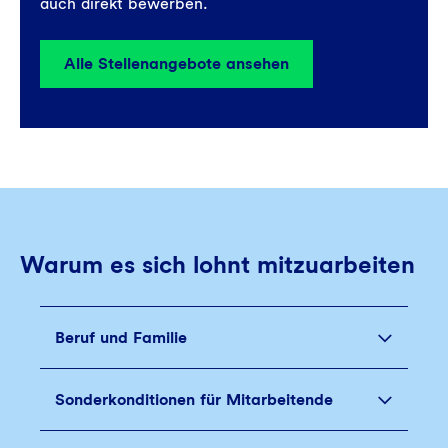
auch direkt bewerben.
Alle Stellenangebote ansehen
Warum es sich lohnt mitzuarbeiten
Beruf und Familie
Sonderkonditionen für Mitarbeitende
Wir bieten Dir an unserem Standort in
Bochum ein Eltern-Kind-Büro.