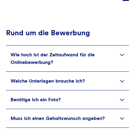
Die aktuellen Ausschreibungen findest Du auf
unserem
Karriereportal
.
In der Regel dauert die Ausbildung zweieinhalb
Jahre.
Rund um die Bewerbung
Wie hoch ist der Zeitaufwand für die
Onlinebewerbung?
Welche Unterlagen brauche ich?
Für die Bewerbung über unser
Onlinebewerbungsportal brauchst Du ungefähr 10
bis 15 Minuten, wenn Du alle Unterlagen
Benötige ich ein Foto?
Für eine Bewerbung benötigst Du ein Anschreiben,
vorbereitet hast.
Zeugnisse, Lebenslauf und
Qualifikationsnachweise.
Muss ich einen Gehaltswunsch angeben?
Nein, Du musst kein Bewerbungsfotos hochladen.