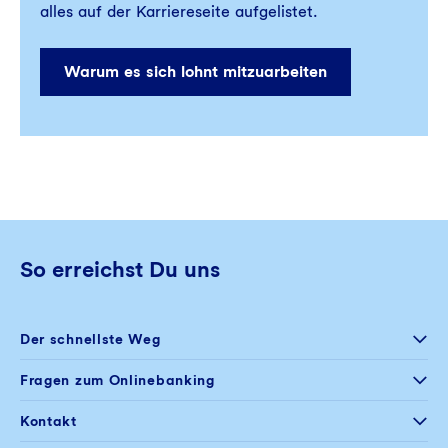
alles auf der Karriereseite aufgelistet.
Warum es sich lohnt mitzuarbeiten
So erreichst Du uns
Der schnellste Weg
Selfservice
Fragen zum Onlinebanking
Postfach im
Onlinebanking
+49 234 5797 444
Kontakt