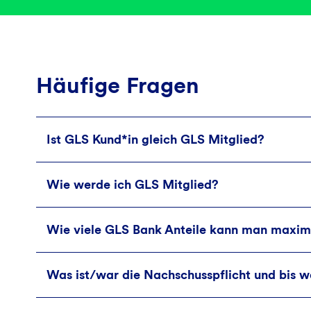
Häufige Fragen
Ist GLS Kund*in gleich GLS Mitglied?
Wie werde ich GLS Mitglied?
Jede*r GLS Kund*in kann durch den Erwerb vo
Jetzt Mitglied werden und Vorteile sichern
Wie viele GLS Bank Anteile kann man maxim
GLS Mitglied werden können natürliche Persone
Personengesellschaften.
Die GLS Bank Anteile werden verzinst. Du erhä
Was ist/war die Nachschusspflicht und bis wa
Eine Höchstgrenze für Anteile gibt es nicht.
Privatpersonen