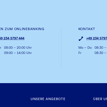
 Genossenschaftsanteilen ist zum Schluss eines Geschäf
Die Auszahlung erfolgt nach der Jahreshauptversammlu
EN ZUM ONLINEBANKING
KONTAKT
49 234 5797 444
+49 234 5797
r
08:00 – 20:00 Uhr
Mo – Do
08:30 –
09:00 – 14:00 Uhr
Fr
08:30 –
UNSERE ANGEBOTE
ÜBER U