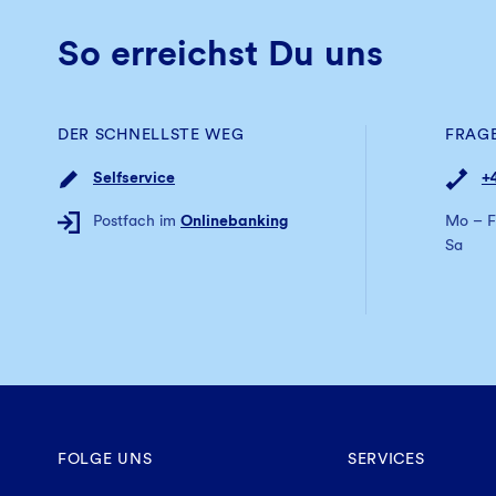
Kontenwechselhilfe.
besitzen – jede*r hat
eine Stimme
.
GLS Bank Anteile zeichnen
So erreichst Du uns
Eine
Kündigung
der Mitgliedschaft bzw. von
Kündigungsfrist von fünf Jahren möglich. 
DER SCHNELLSTE WEG
FRAG
Selfservice
+
Postfach im
Onlinebanking
Mo – F
Sa
FOLGE UNS
SERVICES