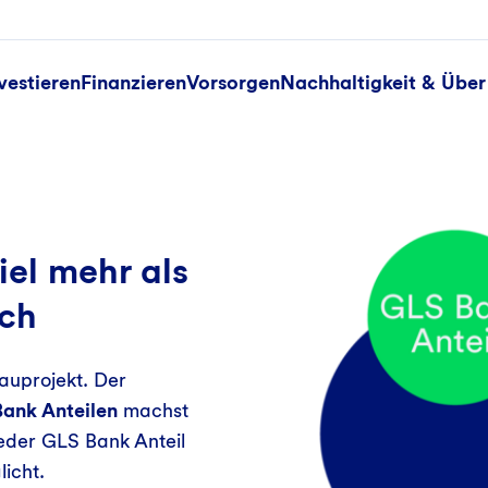
vestieren
Finanzieren
Vorsorgen
Nachhaltigkeit & Über
eder
iel mehr als
ich
Bauprojekt. Der
ank Anteilen
machst
jeder GLS Bank Anteil
licht.