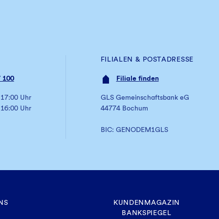
tsjahres unter Einhaltung einer
ng im darauffolgenden Jahr.
FILIALEN & POSTADRESSE
 100
Filiale finden
 17:00 Uhr
GLS Gemeinschaftsbank eG
 16:00 Uhr
44774 Bochum
BIC: GENODEM1GLS
NS
KUNDENMAGAZIN
BANKSPIEGEL