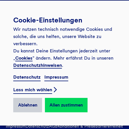
Services
Cookie-Einstellungen
Banking App
Unsere Angebote
Wir nutzen technisch notwendige Cookies und
Service
Girokonto
Über uns
solche, die uns helfen, unsere Website zu
Onlinebanking Login
verbessern.
Mitgliederkonto
Wo wirkt die GLS?
Kundenmagazin Bankspiegel
Du kannst Deine Einstellungen jederzeit unter
Sicheres Banking
Festgeld
Weitersagen
„
Cookies
" ändern. Mehr erfährst Du in unseren
Datenschutzhinweisen
.
FAQ
Sozial-ökologisch seit 1974
Tagesgeldkonto
Veranstaltungen
Datenschutz
Impressum
Kontakt
Finanzieren
Filiale finden
© 2026 GLS Gemeinschaftsbank eG
Newsletter
Lass mich wählen
Investieren
Presse
Vertrag widerrufen
GLS Bank Magazin
GLS Bank Anteile
Karriere
Ablehnen
Allen zustimmen
English
Impressum
Datenschutz
AGB
Konditionen & Preise
Barrierefreiheit