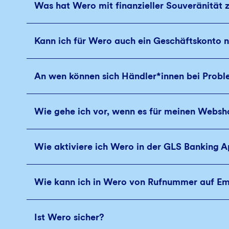
Was hat Wero mit finanzieller Souveränität 
Kann ich für Wero auch ein Geschäftskonto 
An wen können sich Händler*innen bei Prob
Wie gehe ich vor, wenn es für meinen Websho
Wie aktiviere ich Wero in der GLS Banking 
Wie kann ich in Wero von Rufnummer auf Em
Ist Wero sicher?