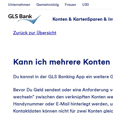
Unternehmen
Gemeinnützig
Frauen
U30
Konten & Karten
Sparen & In
Zurück zur Übersicht
Kann ich mehrere Konten 
Du kannst in der GLS Banking App ein weitere 
Bevor Du Geld sendest oder eine Anforderung ve
wechseln" zwischen den verknüpften Konten wec
Handynummer oder E-Mail hinterlegt werden, 
Kontaktdaten können nicht für zwei Konten glei