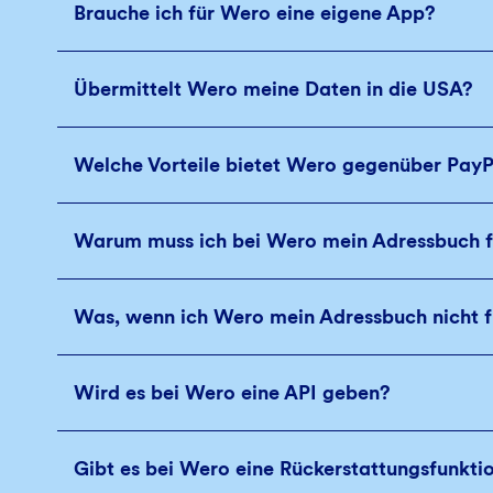
Brauche ich für Wero eine eigene App?
Übermittelt Wero meine Daten in die USA?
Welche Vorteile bietet Wero gegenüber PayP
Warum muss ich bei Wero mein Adressbuch f
Was, wenn ich Wero mein Adressbuch nicht 
Wird es bei Wero eine API geben?
Gibt es bei Wero eine Rückerstattungsfunkti