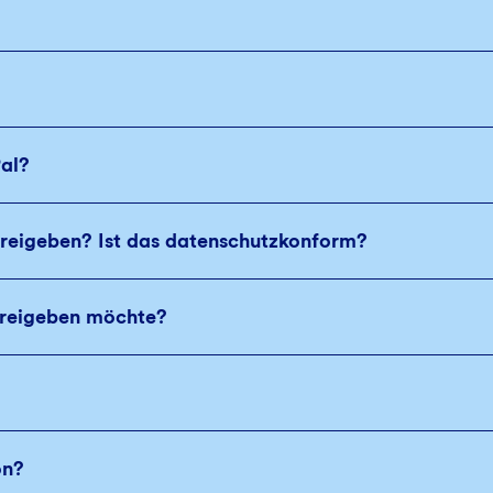
al?
reigeben? Ist das datenschutzkonform?
freigeben möchte?
on?