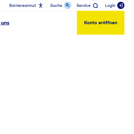
Barrierearmut
Suche
Service
Login
 uns
Konto eröffnen