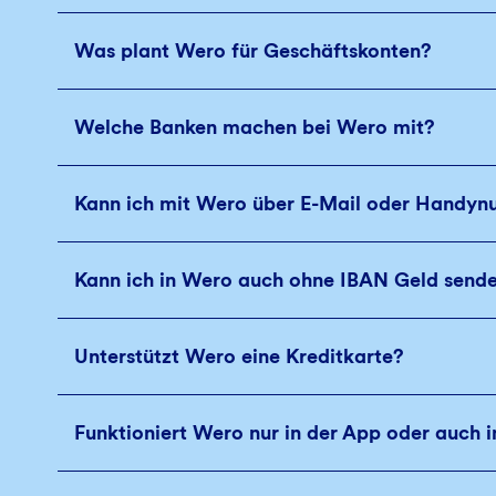
Was plant Wero für Geschäftskonten?
Welche Banken machen bei Wero mit?
Kann ich mit Wero über E‑Mail oder Handy
Kann ich in Wero auch ohne IBAN Geld send
Unterstützt Wero eine Kreditkarte?
Funktioniert Wero nur in der App oder auch 