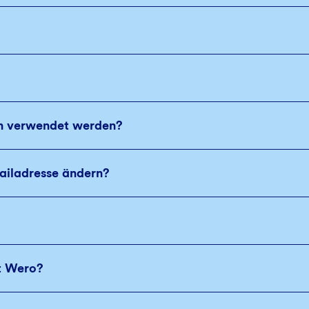
en verwendet werden?
ailadresse ändern?
t Wero?