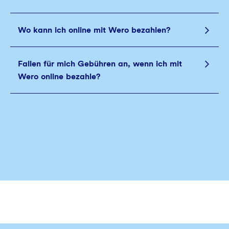
Wo kann ich online mit Wero bezahlen?
Fallen für mich Gebühren an, wenn ich mit
Wero online bezahle?