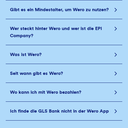
Gibt es ein Mindestalter, um Wero zu nutzen?
Wer steckt hinter Wero und wer ist die EPI
Company?
Was ist Wero?
Seit wann gibt es Wero?
Wo kann ich mit Wero bezahlen?
Ich finde die GLS Bank nicht in der Wero App