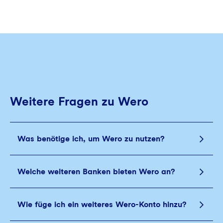
Weitere Fragen zu Wero
Was benötige ich, um Wero zu nutzen?
Welche weiteren Banken bieten Wero an?
Wie füge ich ein weiteres Wero-Konto hinzu?