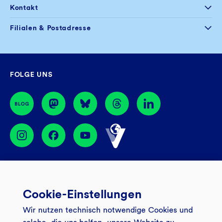
Postfach im
Onlinebanking
+49 234 5797 444
Kontakt
Mo – Fr
08:00 – 20:00 Uhr
+49 234 5797 100
Filialen & Postadresse
Sa
09:00 – 14:00 Uhr
Mo – Do
08:30 – 17:00 Uhr
Filiale finden
Fr
08:30 – 16:00 Uhr
GLS Gemeinschaftsbank eG
FOLGE UNS
44774 Bochum
BIC: GENODEM1GLS
Services
Cookie-Einstellungen
Banking App
Unsere Angebote
Wir nutzen technisch notwendige Cookies und
Service
Girokonto
Über uns