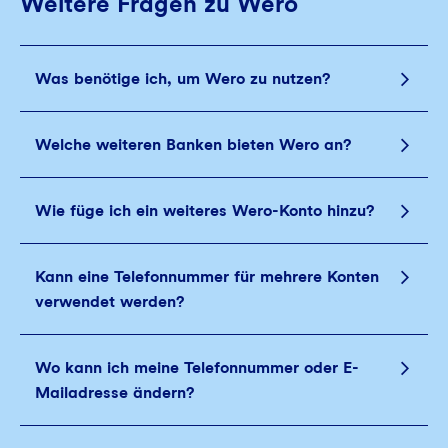
Weitere Fragen zu Wero
Was benötige ich, um Wero zu nutzen?
Welche weiteren Banken bieten Wero an?
Wie füge ich ein weiteres Wero-Konto hinzu?
Kann eine Telefonnummer für mehrere Konten
verwendet werden?
Wo kann ich meine Telefonnummer oder E-
Mailadresse ändern?