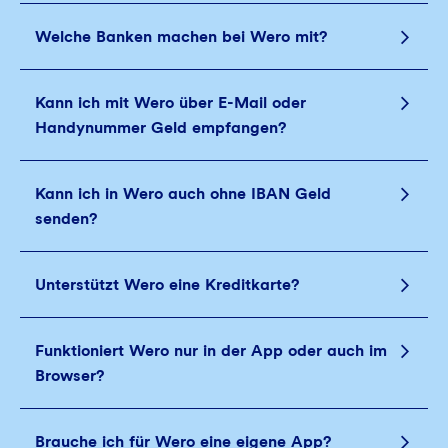
Welche Banken machen bei Wero mit?
Kann ich mit Wero über E‑Mail oder
Handynummer Geld empfangen?
Kann ich in Wero auch ohne IBAN Geld
senden?
Unterstützt Wero eine Kreditkarte?
Funktioniert Wero nur in der App oder auch im
Browser?
Brauche ich für Wero eine eigene App?