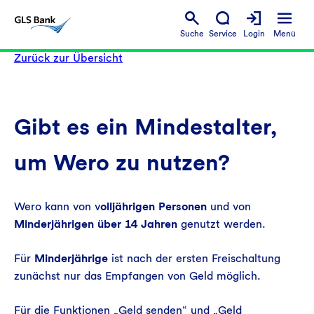
Suche
Service
Login
Menü
Zurück zur Übersicht
Gibt es ein Mindestalter,
um Wero zu nutzen?
Wero kann von v
olljährigen Personen
und von
Minderjährigen über 14 Jahren
genutzt werden.
Für
Minderjährige
ist nach der ersten Freischaltung
zunächst nur das Empfangen von Geld möglich.
Für die Funktionen „Geld senden“ und „Geld