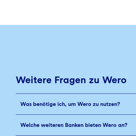
Weitere Fragen zu Wero
Was benötige ich, um Wero zu nutzen?
Welche weiteren Banken bieten Wero an?