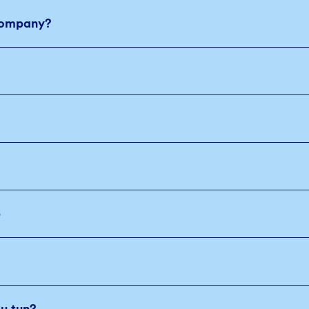
 Company?
p
zu tun?