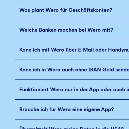
Was plant Wero für Geschäftskonten?
Welche Banken machen bei Wero mit?
Kann ich mit Wero über E‑Mail oder Handy
Kann ich in Wero auch ohne IBAN Geld send
Funktioniert Wero nur in der App oder auch 
Brauche ich für Wero eine eigene App?