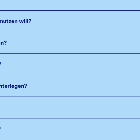
nutzen will?
en?
?
nterlegen?
?