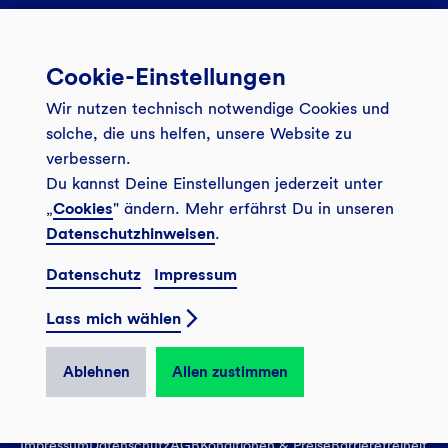
Services
Cookie-Einstellungen
Banking App
Unsere Angebote
Wir nutzen technisch notwendige Cookies und
Service
Girokonto
Über uns
solche, die uns helfen, unsere Website zu
Onlinebanking Login
verbessern.
Mitgliederkonto
Wo wirkt die GLS?
Kundenmagazin Bankspiegel
Du kannst Deine Einstellungen jederzeit unter
Sicheres Banking
Festgeld
Weitersagen
„
Cookies
" ändern. Mehr erfährst Du in unseren
Datenschutzhinweisen
.
FAQ
Sozial-ökologisch seit 1974
Tagesgeldkonto
Veranstaltungen
Datenschutz
Impressum
Kontakt
Finanzieren
Filiale finden
© 2026 GLS Gemeinschaftsbank eG
Newsletter
Lass mich wählen
Investieren
Presse
Vertrag widerrufen
GLS Bank Magazin
GLS Bank Anteile
Karriere
Ablehnen
Allen zustimmen
English
Impressum
Datenschutz
AGB
Konditionen & Preise
Barrierefreiheit