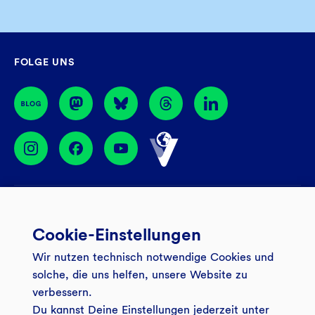
Sa
09:00 – 14:00 Uhr
Mo – Do
08:30 – 17:00 Uhr
Filiale finden
Fr
08:30 – 16:00 Uhr
GLS Gemeinschaftsbank eG
FOLGE UNS
44774 Bochum
BIC: GENODEM1GLS
Services
Cookie-Einstellungen
Banking App
Unsere Angebote
Wir nutzen technisch notwendige Cookies und
Service
Girokonto
Über uns
solche, die uns helfen, unsere Website zu
Onlinebanking Login
Mitgliederkonto
verbessern.
Wo wirkt die GLS?
Kundenmagazin Bankspiegel
Du kannst Deine Einstellungen jederzeit unter