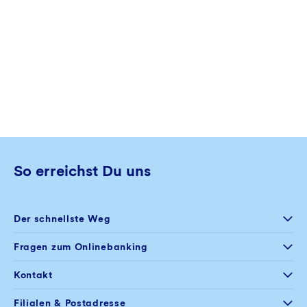
So erreichst Du uns
Der schnellste Weg
Selfservice
Fragen zum Onlinebanking
Postfach im
Onlinebanking
+49 234 5797 444
Kontakt
Mo – Fr
08:00 – 20:00 Uhr
+49 234 5797 100
Filialen & Postadresse