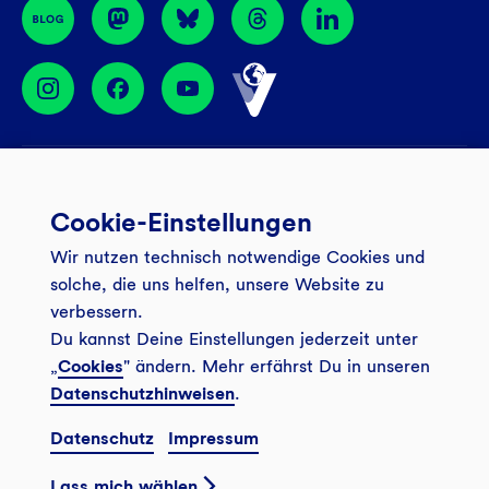
BIC: GENODEM1GLS
Services
Cookie-Einstellungen
Banking App
Unsere Angebote
Wir nutzen technisch notwendige Cookies und
Service
Girokonto
Über uns
solche, die uns helfen, unsere Website zu
Onlinebanking Login
Mitgliederkonto
verbessern.
Wo wirkt die GLS?
Kundenmagazin Bankspiegel
Du kannst Deine Einstellungen jederzeit unter
Sicheres Banking
Festgeld
Weitersagen
„
Cookies
" ändern. Mehr erfährst Du in unseren
FAQ
Datenschutzhinweisen
.
Sozial-ökologisch seit 1974
Tagesgeldkonto
Veranstaltungen
Kontakt
Datenschutz
Impressum
Finanzieren
Filiale finden
© 2026 GLS Gemeinschaftsbank eG
Newsletter
Investieren
Lass mich wählen