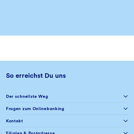
So erreichst Du uns
Der schnellste Weg
Selfservice
Fragen zum Onlinebanking
Postfach im
Onlinebanking
+49 234 5797 444
Kontakt
Mo – Fr
08:00 – 20:00 Uhr
+49 234 5797 100
Filialen & Postadresse