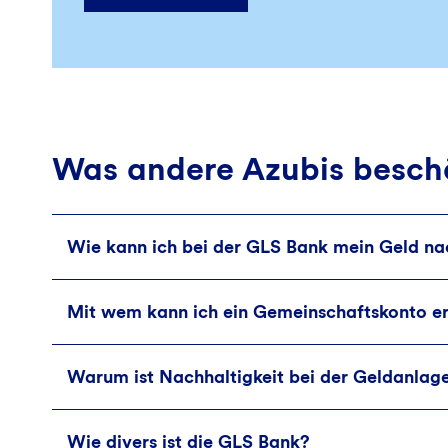
Was andere Azubis beschä
Wie kann ich bei der GLS Bank mein Geld na
Mit wem kann ich ein Gemeinschaftskonto e
Bei uns findest Du alle Anlagemöglichkeiten, 
Wirtschaftsweisen innerhalb der planetaren 
aller Angebote. Bei uns findest Du für unters
Warum ist Nachhaltigkeit bei der Geldanlag
Du kannst als 2-er WG, Paar oder mit einer b
Tagesgeldkonto - Ideal für monatliches Spare
Beim GLS Gemeinschaftskonto gilt folgendes:
Wie divers ist die GLS Bank?
Wie wir unser Geld investieren, hat Einfluss d