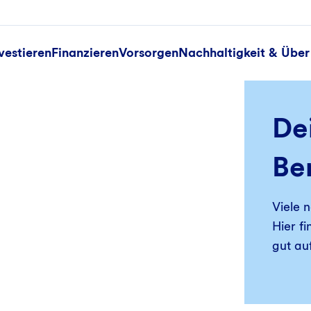
vestieren
Finanzieren
Vorsorgen
Nachhaltigkeit & Über
Dei
Be
Viele 
Hier f
gut auf