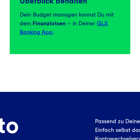
Überblick behalten
Dein Budget managen kannst Du mit
dem
Finanzlotsen
– in Deiner
GLS
Banking App
.
to
Passend zu Dein
Einfach selbst d
Kontowechselser