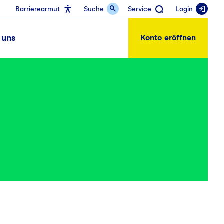
Barrierearmut
Suche
Service
Login
 uns
Konto eröffnen
n