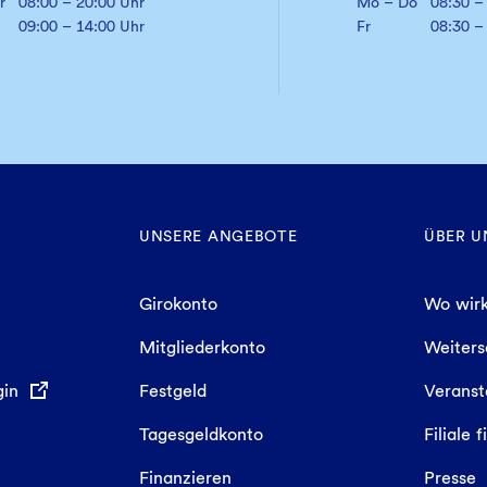
r
08:00 – 20:00 Uhr
Mo – Do
08:30 –
09:00 – 14:00 Uhr
Fr
08:30 –
UNSERE ANGEBOTE
ÜBER U
Girokonto
Wo wirk
Mitgliederkonto
Weiter
gin
Festgeld
Veranst
Tagesgeldkonto
Filiale 
Finanzieren
Presse