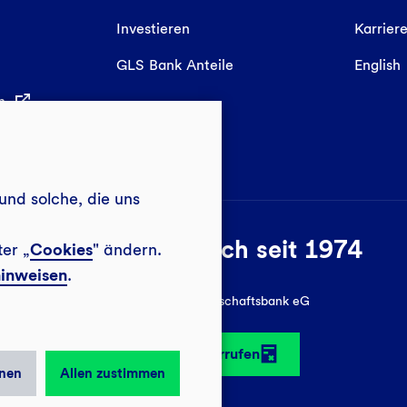
Investieren
Karrier
GLS Bank Anteile
English
in
und solche, die uns
Sozial-ökologisch seit 1974
ter „
Cookies
" ändern.
inweisen
.
© 2026 GLS Gemeinschaftsbank eG
Vertrag widerrufen
nen
Allen zustimmen