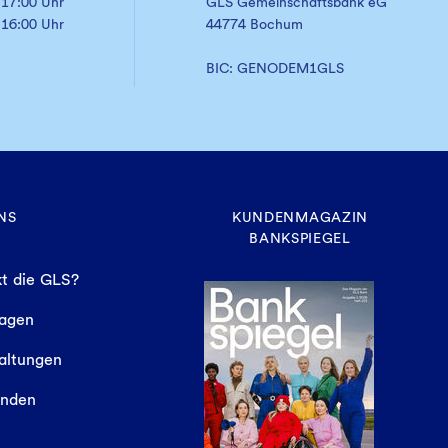
 17:00 Uhr
GLS Gemeinschaftsbank eG
 16:00 Uhr
44774 Bochum
BIC: GENODEM1GLS
NS
KUNDENMAGAZIN
BANKSPIEGEL
t die GLS?
sagen
altungen
finden