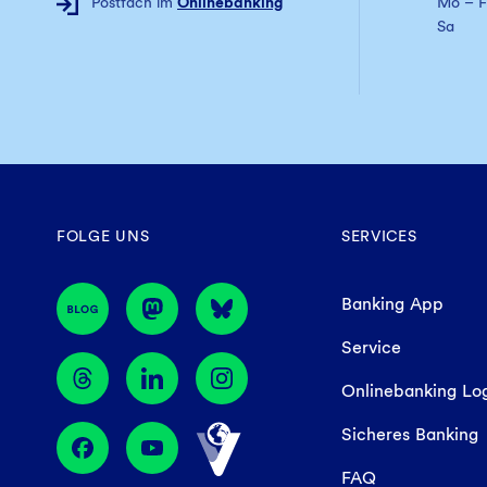
Postfach im
Onlinebanking
Mo – F
Sa
FOLGE UNS
SERVICES
Banking App
Service
Onlinebanking Lo
Sicheres Banking
FAQ