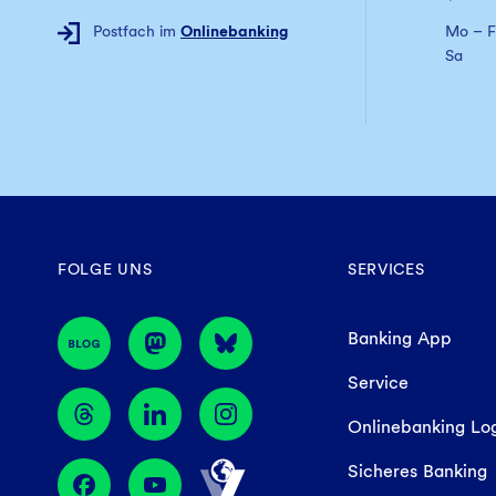
Postfach im
Onlinebanking
Mo – F
Sa
FOLGE UNS
SERVICES
Banking App
Service
Onlinebanking Lo
Sicheres Banking