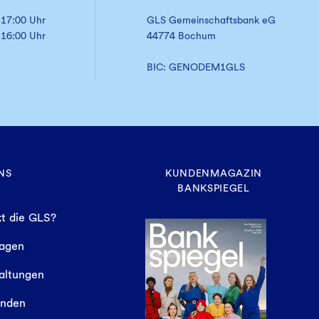
 17:00 Uhr
GLS Gemeinschaftsbank eG
 16:00 Uhr
44774 Bochum
BIC: GENODEM1GLS
NS
KUNDENMAGAZIN
BANKSPIEGEL
t die GLS?
sagen
altungen
finden