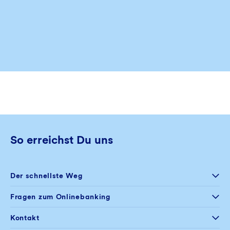
So erreichst Du uns
Der schnellste Weg
Selfservice
Fragen zum Onlinebanking
Postfach im
Onlinebanking
+49 234 5797 444
Kontakt