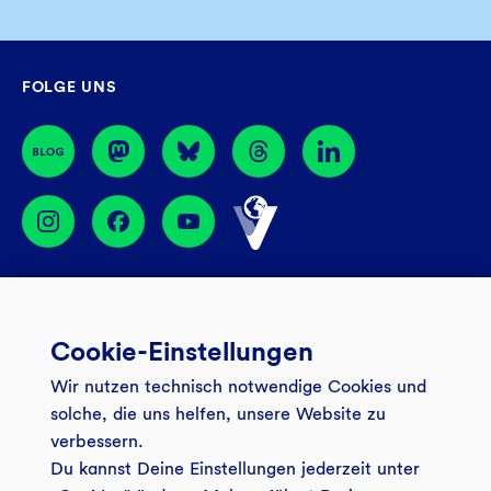
Sa
09:00 – 14:00 Uhr
Mo – Do
08:30 – 17:00 Uhr
Filiale finden
Fr
08:30 – 16:00 Uhr
GLS Gemeinschaftsbank eG
FOLGE UNS
44774 Bochum
BIC: GENODEM1GLS
Services
Cookie-Einstellungen
Banking App
Unsere Angebote
Wir nutzen technisch notwendige Cookies und
Service
Girokonto
Über uns
solche, die uns helfen, unsere Website zu
Onlinebanking Login
verbessern.
Mitgliederkonto
Wo wirkt die GLS?
Kundenmagazin Bankspiegel
Du kannst Deine Einstellungen jederzeit unter
Sicheres Banking
Festgeld