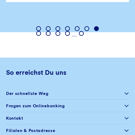
…
So erreichst Du uns
Der schnellste Weg
Selfservice
Fragen zum Onlinebanking
Postfach im
Onlinebanking
+49 234 5797 444
Kontakt
Mo – Fr
08:00 – 20:00 Uhr
+49 234 5797 100
Filialen & Postadresse