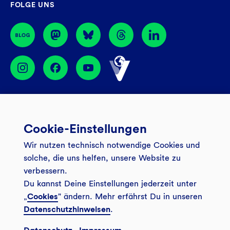
FOLGE UNS
44774 Bochum
BIC: GENODEM1GLS
Services
Cookie-Einstellungen
Banking App
Unsere Angebote
Wir nutzen technisch notwendige Cookies und
Service
Girokonto
Über uns
solche, die uns helfen, unsere Website zu
Onlinebanking Login
verbessern.
Mitgliederkonto
Wo wirkt die GLS?
Kundenmagazin Bankspiegel
Du kannst Deine Einstellungen jederzeit unter
Sicheres Banking
Festgeld
Weitersagen
„
Cookies
" ändern. Mehr erfährst Du in unseren
Datenschutzhinweisen
.
FAQ
Sozial-ökologisch seit 1974
Tagesgeldkonto
Veranstaltungen