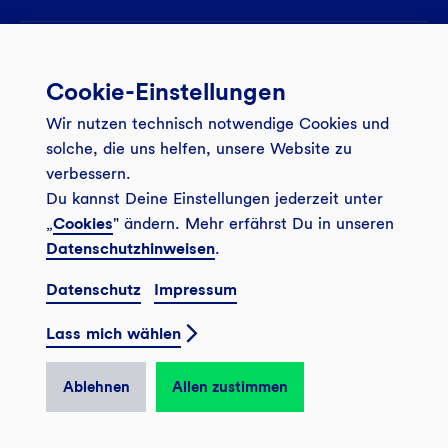
Services
Cookie-Einstellungen
Banking App
Unsere Angebote
Wir nutzen technisch notwendige Cookies und
Service
Girokonto
Über uns
solche, die uns helfen, unsere Website zu
Onlinebanking Login
Mitgliederkonto
verbessern.
Wo wirkt die GLS?
Kundenmagazin Bankspiegel
Du kannst Deine Einstellungen jederzeit unter
Sicheres Banking
Festgeld
Weitersagen
„
Cookies
" ändern. Mehr erfährst Du in unseren
FAQ
Datenschutzhinweisen
.
Sozial-ökologisch seit 1974
Tagesgeldkonto
Veranstaltungen
Kontakt
Datenschutz
Impressum
Finanzieren
Filiale finden
© 2026 GLS Gemeinschaftsbank eG
Newsletter
Investieren
Lass mich wählen
Presse
Vertrag widerrufen
GLS Bank Magazin
GLS Bank Anteile
Karriere
Ablehnen
Allen zustimmen
English