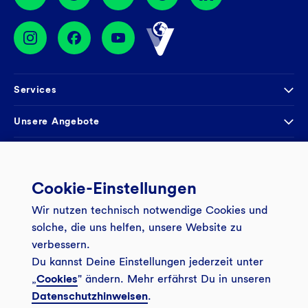
Services
Banking App
Unsere Angebote
Service
Girokonto
Über uns
Onlinebanking Login
Mitgliederkonto
Wo wirkt die GLS?
Cookie-Einstellungen
Kundenmagazin Bankspiegel
Sicheres Banking
Festgeld
Weitersagen
Wir nutzen technisch notwendige Cookies und
solche, die uns helfen, unsere Website zu
FAQ
Sozial-ökologisch seit 1974
Tagesgeldkonto
Veranstaltungen
verbessern.
Kontakt
Finanzieren
Du kannst Deine Einstellungen jederzeit unter
Filiale finden
© 2026 GLS Gemeinschaftsbank eG
„
Cookies
" ändern. Mehr erfährst Du in unseren
Newsletter
Investieren
Presse
Datenschutzhinweisen
.
Vertrag widerrufen