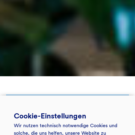
Künstlerin:
Nait Rosenfelder
Cookie-Einstellungen
Titel:
Verbundenheit (Connections)
Technik:
CroChat Workshops
Wir nutzen technisch notwendige Cookies und
solche, die uns helfen, unsere Website zu