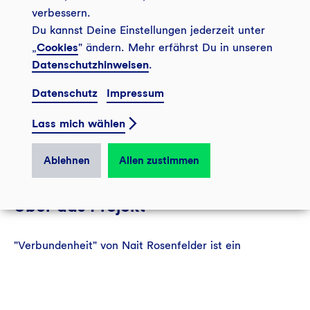
Materialien:
Recyclete Baumwolle
verbessern.
Methode:
Häkeln
Du kannst Deine Einstellungen jederzeit unter
Jahr:
2024
„
Cookies
" ändern. Mehr erfährst Du in unseren
Datenschutzhinweisen
.
Datenschutz
Impressum
Lass mich wählen
Ablehnen
Allen zustimmen
Über das Projekt
"Verbundenheit" von Nait Rosenfelder ist ein
partizipatorisches Kunstprojekt, das Menschen der
GLS Gemeinschaft verbindet. Gemeinsam wurde ein
Kunstwerk geschaffen, das durch Häkeln auf