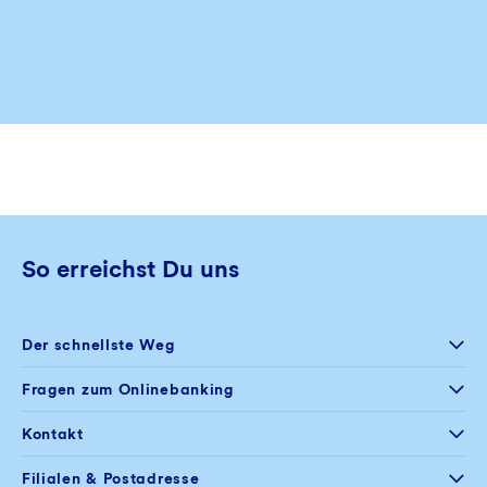
So erreichst Du uns
Der schnellste Weg
Selfservice
Fragen zum Onlinebanking
Postfach im
Onlinebanking
+49 234 5797 444
Kontakt
Mo – Fr
08:00 – 20:00 Uhr
+49 234 5797 100
Filialen & Postadresse