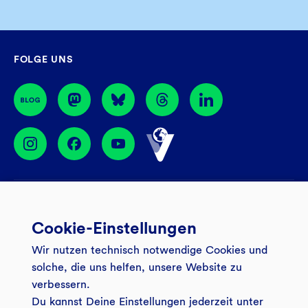
Sa
09:00 – 14:00 Uhr
Mo – Do
08:30 – 17:00 Uhr
Filiale finden
Fr
08:30 – 16:00 Uhr
GLS Gemeinschaftsbank eG
FOLGE UNS
44774 Bochum
BIC: GENODEM1GLS
Services
Cookie-Einstellungen
Banking App
Unsere Angebote
Wir nutzen technisch notwendige Cookies und
Service
Girokonto
Über uns
solche, die uns helfen, unsere Website zu
Onlinebanking Login
Mitgliederkonto
verbessern.
Wo wirkt die GLS?
Kundenmagazin Bankspiegel
Du kannst Deine Einstellungen jederzeit unter
Sicheres Banking