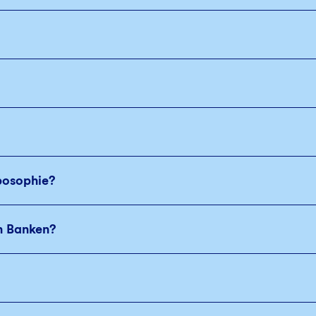
posophie?
n Banken?