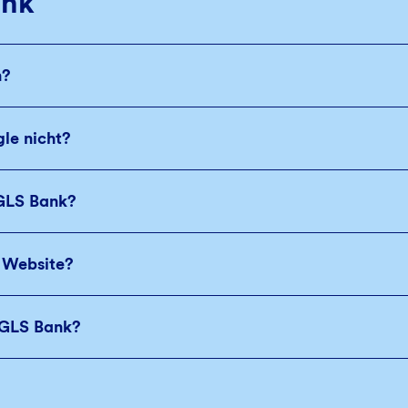
ank
n?
le nicht?
 GLS Bank?
r Website?
e GLS Bank?