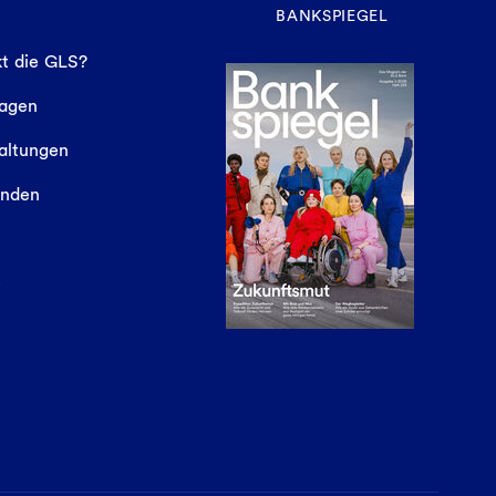
BANKSPIEGEL
t die GLS?
sagen
altungen
finden
e