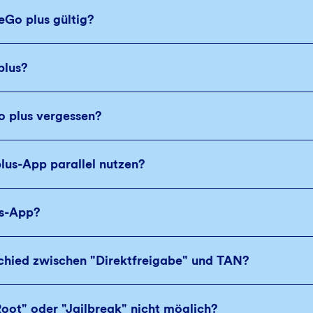
eGo plus gültig?
plus?
o plus vergessen?
plus-App parallel nutzen?
us-App?
schied zwischen "Direktfreigabe" und TAN?
oot" oder "Jailbreak" nicht möglich?