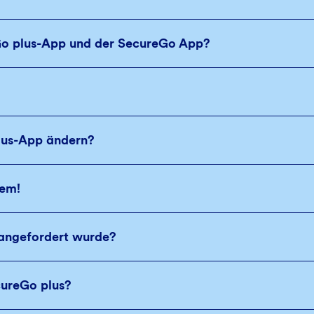
rGo plus-App und der SecureGo App?
lus-App ändern?
dem!
 angefordert wurde?
cureGo plus?