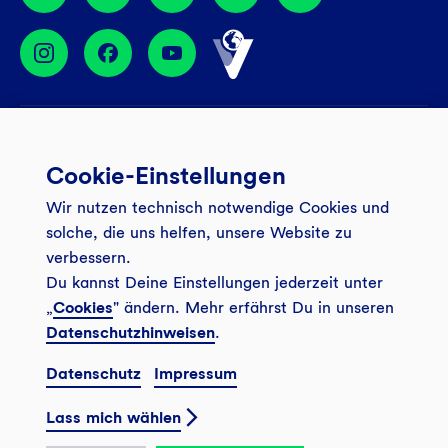
Services
Cookie-Einstellungen
Banking App
Unsere Angebote
Wir nutzen technisch notwendige Cookies und
Service
Girokonto
Über uns
solche, die uns helfen, unsere Website zu
Onlinebanking Login
Mitgliederkonto
verbessern.
Wo wirkt die GLS?
Kundenmagazin Bankspiegel
Du kannst Deine Einstellungen jederzeit unter
Sicheres Banking
Festgeld
Weitersagen
„
Cookies
" ändern. Mehr erfährst Du in unseren
FAQ
Datenschutzhinweisen
.
Sozial-ökologisch seit 1974
Tagesgeldkonto
Veranstaltungen
Kontakt
Datenschutz
Impressum
Finanzieren
Filiale finden
© 2026 GLS Gemeinschaftsbank eG
Newsletter
Investieren
Lass mich wählen
Presse
Vertrag widerrufen