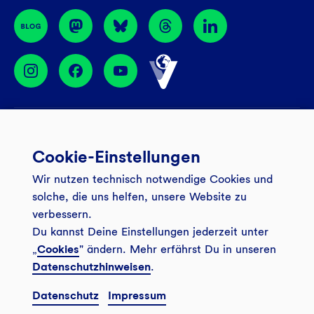
BIC: GENODEM1GLS
Services
Cookie-Einstellungen
Banking App
Unsere Angebote
Wir nutzen technisch notwendige Cookies und
Service
Girokonto
Über uns
solche, die uns helfen, unsere Website zu
Onlinebanking Login
Mitgliederkonto
verbessern.
Wo wirkt die GLS?
Kundenmagazin Bankspiegel
Du kannst Deine Einstellungen jederzeit unter
Sicheres Banking
Festgeld
Weitersagen
„
Cookies
" ändern. Mehr erfährst Du in unseren
FAQ
Datenschutzhinweisen
.
Sozial-ökologisch seit 1974
Tagesgeldkonto
Veranstaltungen
Kontakt
Datenschutz
Impressum
Finanzieren
Filiale finden
© 2026 GLS Gemeinschaftsbank eG