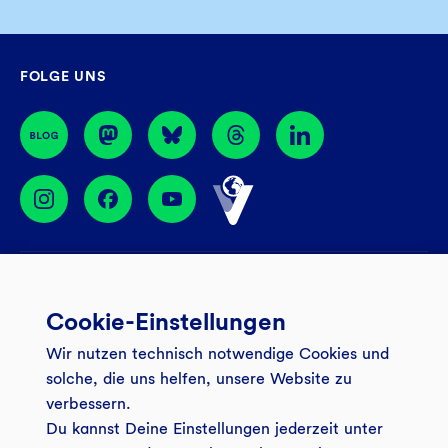
Sa
09:00 – 14:00 Uhr
Mo – Do
08:30 – 17:00 Uhr
Filiale finden
Fr
08:30 – 16:00 Uhr
GLS Gemeinschaftsbank eG
FOLGE UNS
44774 Bochum
BIC: GENODEM1GLS
Services
Cookie-Einstellungen
Banking App
Unsere Angebote
Wir nutzen technisch notwendige Cookies und
Service
Girokonto
Über uns
solche, die uns helfen, unsere Website zu
Onlinebanking Login
Mitgliederkonto
verbessern.
Wo wirkt die GLS?
Kundenmagazin Bankspiegel
Du kannst Deine Einstellungen jederzeit unter
Sicheres Banking
Festgeld