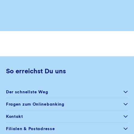
So erreichst Du uns
Der schnellste Weg
Selfservice
Fragen zum Onlinebanking
Postfach im
Onlinebanking
+49 234 5797 444
Kontakt
Mo – Fr
08:00 – 20:00 Uhr
+49 234 5797 100
Filialen & Postadresse