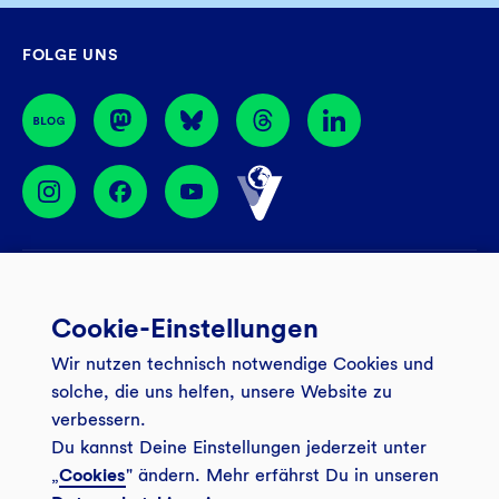
Fr
08:30 – 16:00 Uhr
GLS Gemeinschaftsbank eG
FOLGE UNS
44774 Bochum
BIC: GENODEM1GLS
Services
Cookie-Einstellungen
Banking App
Unsere Angebote
Wir nutzen technisch notwendige Cookies und
Service
Girokonto
Über uns
solche, die uns helfen, unsere Website zu
Onlinebanking Login
Mitgliederkonto
verbessern.
Wo wirkt die GLS?
Kundenmagazin Bankspiegel
Du kannst Deine Einstellungen jederzeit unter
Sicheres Banking
Festgeld
Weitersagen
„
Cookies
" ändern. Mehr erfährst Du in unseren