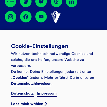
Services
Cookie-Einstellungen
Banking App
Unsere Angebote
Wir nutzen technisch notwendige Cookies und
Service
Girokonto
Über uns
solche, die uns helfen, unsere Website zu
Onlinebanking Login
Mitgliederkonto
verbessern.
Wo wirkt die GLS?
Kundenmagazin Bankspiegel
Du kannst Deine Einstellungen jederzeit unter
Sicheres Banking
Festgeld
Weitersagen
„
Cookies
" ändern. Mehr erfährst Du in unseren
FAQ
Datenschutzhinweisen
.
Sozial-ökologisch seit 1974
Tagesgeldkonto
Veranstaltungen
Kontakt
Datenschutz
Impressum
Finanzieren
Filiale finden
© 2026 GLS Gemeinschaftsbank eG
Newsletter
Investieren
Lass mich wählen
Presse