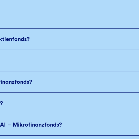
ktienfonds?
finanzfonds?
e?
AI – Mikrofinanzfonds?