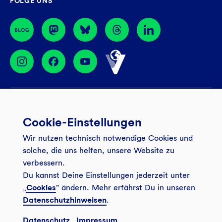
FOLGE UNS
44774 Bochum
BIC: GENODEM1GLS
Services
Cookie-Einstellungen
Banking App
Unsere Angebote
Wir nutzen technisch notwendige Cookies und
Service
Girokonto
Über uns
solche, die uns helfen, unsere Website zu
Onlinebanking Login
Mitgliederkonto
verbessern.
Wo wirkt die GLS?
Kundenmagazin Bankspiegel
Du kannst Deine Einstellungen jederzeit unter
Sicheres Banking
Festgeld
Weitersagen
„
Cookies
" ändern. Mehr erfährst Du in unseren
FAQ
Datenschutzhinweisen
.
Sozial-ökologisch seit 1974
Tagesgeldkonto
Veranstaltungen
Kontakt
Datenschutz
Impressum
Finanzieren