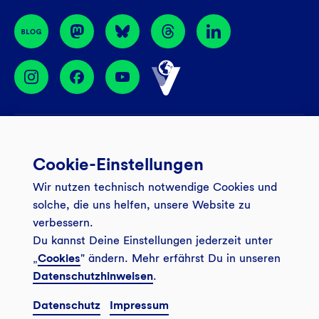
BIC: GENODEM1GLS
Services
Cookie-Einstellungen
Banking App
Unsere Angebote
Wir nutzen technisch notwendige Cookies und
Service
Girokonto
Über uns
solche, die uns helfen, unsere Website zu
Onlinebanking Login
Mitgliederkonto
verbessern.
Wo wirkt die GLS?
Kundenmagazin Bankspiegel
Du kannst Deine Einstellungen jederzeit unter
Sicheres Banking
Festgeld
Weitersagen
„
Cookies
" ändern. Mehr erfährst Du in unseren
FAQ
Datenschutzhinweisen
.
Sozial-ökologisch seit 1974
Tagesgeldkonto
Veranstaltungen
Kontakt
Datenschutz
Impressum
Finanzieren
Filiale finden
© 2026 GLS Gemeinschaftsbank eG