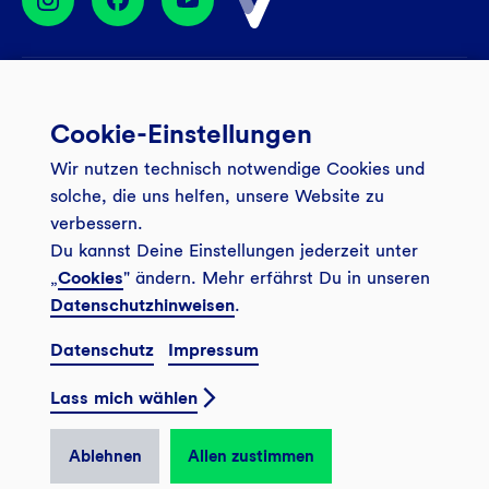
Services
Cookie-Einstellungen
Banking App
Unsere Angebote
Wir nutzen technisch notwendige Cookies und
Service
Girokonto
Über uns
solche, die uns helfen, unsere Website zu
Onlinebanking Login
Mitgliederkonto
verbessern.
Wo wirkt die GLS?
Kundenmagazin Bankspiegel
Du kannst Deine Einstellungen jederzeit unter
Sicheres Banking
Festgeld
Weitersagen
„
Cookies
" ändern. Mehr erfährst Du in unseren
FAQ
Datenschutzhinweisen
.
Sozial-ökologisch seit 1974
Tagesgeldkonto
Veranstaltungen
Kontakt
Datenschutz
Impressum
Finanzieren
Filiale finden
© 2026 GLS Gemeinschaftsbank eG
Newsletter
Investieren
Lass mich wählen
Presse
Vertrag widerrufen
GLS Bank Magazin
GLS Bank Anteile
Karriere
Ablehnen
Allen zustimmen