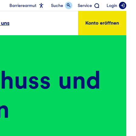
Barrierearmut
Suche
Service
Login
 uns
Konto eröffnen
huss und
n