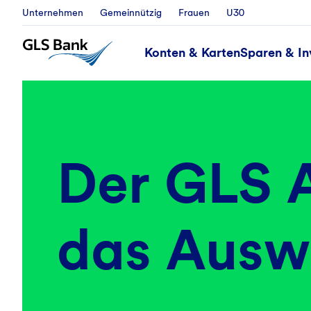
Unternehmen
Gemeinnützig
Frauen
U30
Konten & Karten
Sparen & In
Der GLS 
das Ausw