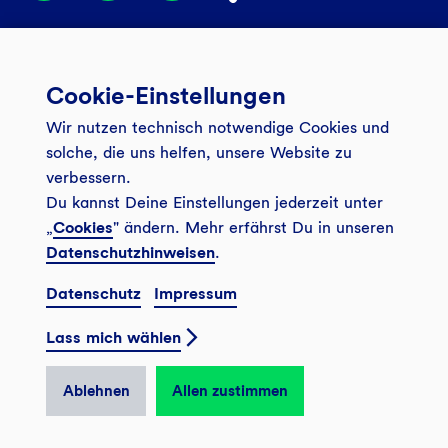
Services
Cookie-Einstellungen
Banking App
Unsere Angebote
Wir nutzen technisch notwendige Cookies und
Service
Girokonto
Über uns
solche, die uns helfen, unsere Website zu
Onlinebanking Login
verbessern.
Mitgliederkonto
Wo wirkt die GLS?
Kundenmagazin Bankspiegel
Du kannst Deine Einstellungen jederzeit unter
Sicheres Banking
Festgeld
Weitersagen
„
Cookies
" ändern. Mehr erfährst Du in unseren
Datenschutzhinweisen
.
FAQ
Sozial-ökologisch seit 1974
Tagesgeldkonto
Veranstaltungen
Datenschutz
Impressum
Kontakt
Finanzieren
Filiale finden
© 2026 GLS Gemeinschaftsbank eG
Newsletter
Lass mich wählen
Investieren
Presse
Vertrag widerrufen
GLS Bank Magazin
GLS Bank Anteile
Karriere
Ablehnen
Allen zustimmen
English