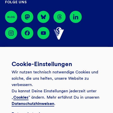
FOLGE UNS
44774 Bochum
BIC: GENODEM1GLS
Services
Cookie-Einstellungen
Banking App
Unsere Angebote
Wir nutzen technisch notwendige Cookies und
Service
Girokonto
Über uns
solche, die uns helfen, unsere Website zu
Onlinebanking Login
Mitgliederkonto
verbessern.
Wo wirkt die GLS?
Kundenmagazin Bankspiegel
Du kannst Deine Einstellungen jederzeit unter
Sicheres Banking
Festgeld
Weitersagen
„
Cookies
" ändern. Mehr erfährst Du in unseren
FAQ
Datenschutzhinweisen
.
Sozial-ökologisch seit 1974
Tagesgeldkonto
Veranstaltungen