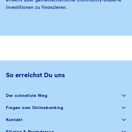
Investitionen zu finanzieren.
So erreichst Du uns
Der schnellste Weg
Selfservice
Fragen zum Onlinebanking
Postfach im
Onlinebanking
+49 234 5797 444
Kontakt
Mo – Fr
08:00 – 20:00 Uhr
+49 234 5797 100
Filialen & Postadresse