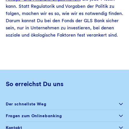
kann. Statt Regulatorik und Vorgaben der Politik zu
folgen, machen wir es so, wie wir es notwendig finden.
Darum kannst Du bei den Fonds der GLS Bank sicher
sein, nur in Unternehmen zu investieren, bei denen
soziale und ökologische Faktoren fest verankert sind.
So erreichst Du uns
Der schnellste Weg
Selfservice
Fragen zum Onlinebanking
Postfach im
Onlinebanking
+49 234 5797 444
Kontakt