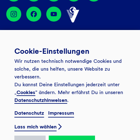
Services
Cookie-Einstellungen
Banking App
Unsere Angebote
Wir nutzen technisch notwendige Cookies und
Service
Girokonto
Über uns
solche, die uns helfen, unsere Website zu
Onlinebanking Login
verbessern.
Mitgliederkonto
Wo wirkt die GLS?
Kundenmagazin Bankspiegel
Du kannst Deine Einstellungen jederzeit unter
Sicheres Banking
Festgeld
„
Cookies
" ändern. Mehr erfährst Du in unseren
Weitersagen
Datenschutzhinweisen
.
FAQ
Sozial-ökologisch seit 1974
Tagesgeldkonto
Veranstaltungen
Datenschutz
Impressum
Kontakt
Finanzieren
Filiale finden
© 2026 GLS Gemeinschaftsbank eG
Newsletter
Lass mich wählen
Investieren
Presse
Vertrag widerrufen
GLS Bank Magazin