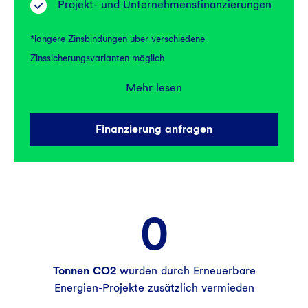
Projekt- und Unternehmensfinanzierungen
*längere Zinsbindungen über verschiedene
Zinssicherungsvarianten möglich
Berücksichtigung verschiedener Erlösarten
Mehr lesen
(EEG-Vergütung, Direktvermarktung, PPA,
Direktverkäufe, Einsparungen durch
Finanzierung anfragen
Eigenverbrauch)
Vereinfachte Flächensicherungsprüfung
durch Fokus auf den Standort der PVA
0
schlanke Besicherung der Finanzierung bis
500.000 € ( Abtretung der
Einspeisevergütung oder
Direktverkaufserlöse)
Tonnen CO2
wurden durch Erneuerbare
Energien-Projekte zusätzlich vermieden