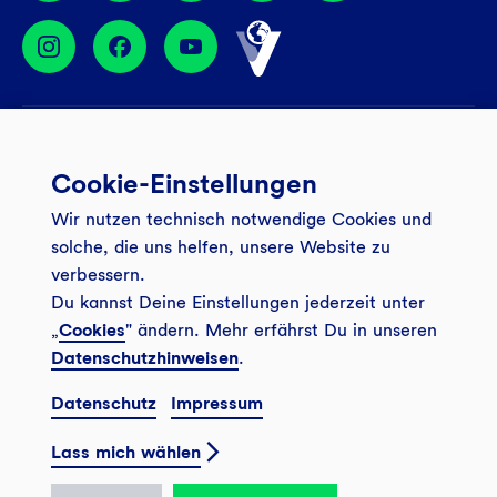
Services
Cookie-Einstellungen
Banking App
Unsere Angebote
Wir nutzen technisch notwendige Cookies und
Service
Girokonto
Über uns
solche, die uns helfen, unsere Website zu
Onlinebanking Login
Mitgliederkonto
verbessern.
Wo wirkt die GLS?
Kundenmagazin Bankspiegel
Du kannst Deine Einstellungen jederzeit unter
Sicheres Banking
Festgeld
Weitersagen
„
Cookies
" ändern. Mehr erfährst Du in unseren
FAQ
Datenschutzhinweisen
.
Sozial-ökologisch seit 1974
Tagesgeldkonto
Veranstaltungen
Kontakt
Datenschutz
Impressum
Finanzieren
Filiale finden
© 2026 GLS Gemeinschaftsbank eG
Newsletter
Investieren
Lass mich wählen
Presse
Vertrag widerrufen
GLS Bank Magazin
GLS Bank Anteile