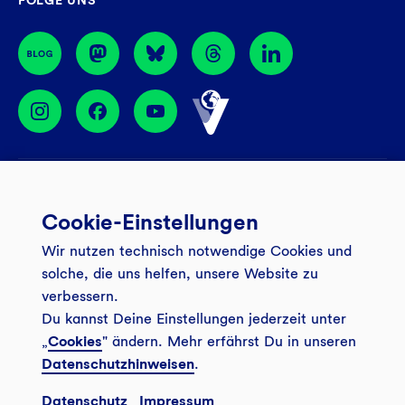
FOLGE UNS
44774 Bochum
BIC: GENODEM1GLS
Services
Cookie-Einstellungen
Banking App
Unsere Angebote
Wir nutzen technisch notwendige Cookies und
Service
Girokonto
Über uns
solche, die uns helfen, unsere Website zu
Onlinebanking Login
Mitgliederkonto
verbessern.
Wo wirkt die GLS?
Kundenmagazin Bankspiegel
Du kannst Deine Einstellungen jederzeit unter
Sicheres Banking
Festgeld
Weitersagen
„
Cookies
" ändern. Mehr erfährst Du in unseren
FAQ
Datenschutzhinweisen
.
Sozial-ökologisch seit 1974
Tagesgeldkonto
Veranstaltungen
Kontakt
Datenschutz
Impressum
Finanzieren