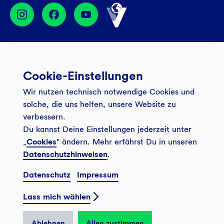
Services
Cookie-Einstellungen
Banking App
Unsere Angebote
Wir nutzen technisch notwendige Cookies und
Service
Girokonto
Über uns
solche, die uns helfen, unsere Website zu
Onlinebanking Login
Mitgliederkonto
verbessern.
Wo wirkt die GLS?
Kundenmagazin Bankspiegel
Du kannst Deine Einstellungen jederzeit unter
Sicheres Banking
Festgeld
Weitersagen
„
Cookies
" ändern. Mehr erfährst Du in unseren
FAQ
Datenschutzhinweisen
.
Sozial-ökologisch seit 1974
Tagesgeldkonto
Veranstaltungen
Kontakt
Datenschutz
Impressum
Finanzieren
Filiale finden
© 2026 GLS Gemeinschaftsbank eG
Newsletter
Investieren
Lass mich wählen
Presse
Vertrag widerrufen
GLS Bank Magazin
GLS Bank Anteile
Karriere
Ablehnen
Allen zustimmen