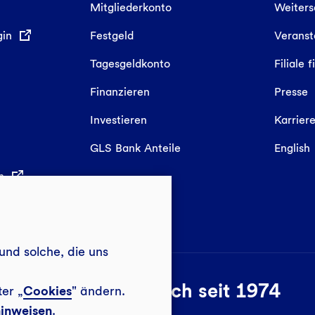
Mitgliederkonto
Weiter
gin
Festgeld
Veranst
Tagesgeldkonto
Filiale 
Finanzieren
Presse
Investieren
Karrier
GLS Bank Anteile
English
in
und solche, die uns
Sozial-ökologisch seit 1974
ter „
Cookies
" ändern.
inweisen
.