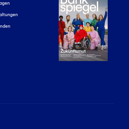
sagen
altungen
finden
e