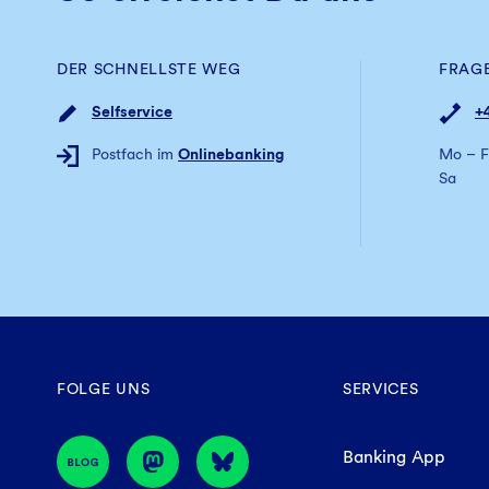
DER SCHNELLSTE WEG
FRAG
Selfservice
+
Postfach im
Onlinebanking
Mo – F
Sa
FOLGE UNS
SERVICES
Banking App