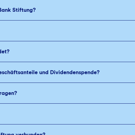
Bank Stiftung?
det?
eschäftsanteile und Dividendenspende?
tragen?
iftung verbunden?