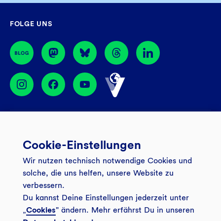
Fr
08:30 – 16:00 Uhr
GLS Gemeinschaftsbank eG
FOLGE UNS
44774 Bochum
BIC: GENODEM1GLS
Services
Cookie-Einstellungen
Banking App
Unsere Angebote
Wir nutzen technisch notwendige Cookies und
Service
Girokonto
Über uns
solche, die uns helfen, unsere Website zu
Onlinebanking Login
Mitgliederkonto
verbessern.
Wo wirkt die GLS?
Kundenmagazin Bankspiegel
Du kannst Deine Einstellungen jederzeit unter
Sicheres Banking
Festgeld
Weitersagen
„
Cookies
" ändern. Mehr erfährst Du in unseren